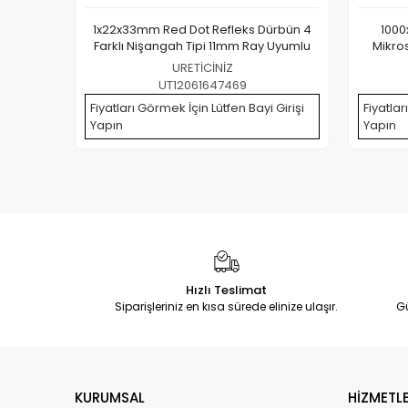
1x22x33mm Red Dot Refleks Dürbün 4
1000
Farklı Nişangah Tipi 11mm Ray Uyumlu
Mikro
URETİCİNİZ
UT12061647469
Fiyatları Görmek İçin Lütfen Bayi Girişi
Fiyatlar
Yapın
Yapın
Hızlı Teslimat
Siparişleriniz en kısa sürede elinize ulaşır.
G
KURUMSAL
HİZMETLE