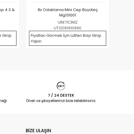
kop 4.3 &
8x Odaklama Mini Cep Büyüteç
10x B
Mg131001
URETİCİNİZ
UT12061910990
 Girişi
Fiyatları Görmek İçin Lütfen Bayi Girişi
Fiyatla
Yapın
Yapın
7 / 24 DESTEK
neği
Öneri ve şikayetlerinizi bize iletebilirsiniz.
BİZE ULAŞIN