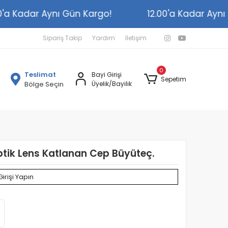
2.00'a Kadar Aynı Gün Kargo!
12.00'a Kadar A
Sipariş Takip
Yardım
İletişim
0
Teslimat
Bayi Girişi
Sepetim
Bölge Seçin
Üyelik/Bayilik
tik Lens Katlanan Cep Büyüteç.
Girişi Yapın