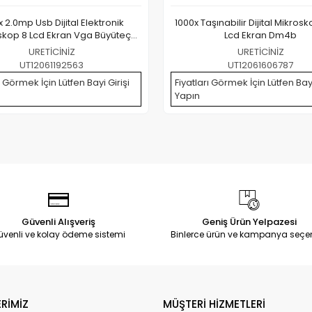
x 2.0mp Usb Dijital Elektronik
1000x Taşınabilir Dijital Mikros
skop 8 Lcd Ekran Vga Büyüteç
Lcd Ekran Dm4b
Dm4s
URETİCİNİZ
URETİCİNİZ
UT12061192563
UT12061606787
ı Görmek İçin Lütfen Bayi Girişi
Fiyatları Görmek İçin Lütfen Bayi
Yapın
Güvenli Alışveriş
Geniş Ürün Yelpazesi
üvenli ve kolay ödeme sistemi
Binlerce ürün ve kampanya seçe
RİMİZ
MÜŞTERİ HİZMETLERİ