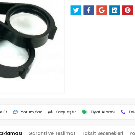
e Et
Yorum Yaz
Karşılaştır
Fiyat Alarmı
Tel
çıklaması
Garanti ve Teslimat
Taksit Seçenekleri
Yo